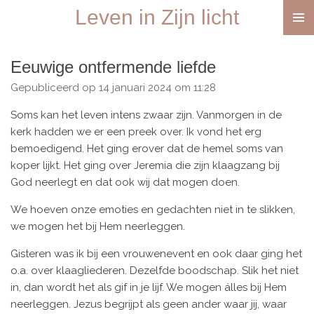
Leven in Zijn licht
Ga
direct
naar
Eeuwige ontfermende liefde
de
hoofdinhoud
Gepubliceerd op 14 januari 2024 om 11:28
Soms kan het leven intens zwaar zijn. Vanmorgen in de
kerk hadden we er een preek over. Ik vond het erg
bemoedigend. Het ging erover dat de hemel soms van
koper lijkt. Het ging over Jeremia die zijn klaagzang bij
God neerlegt en dat ook wij dat mogen doen.
We hoeven onze emoties en gedachten niet in te slikken,
we mogen het bij Hem neerleggen.
Gisteren was ik bij een vrouwenevent en ook daar ging het
o.a. over klaagliederen. Dezelfde boodschap. Slik het niet
in, dan wordt het als gif in je lijf. We mogen álles bij Hem
neerleggen. Jezus begrijpt als geen ander waar jij, waar