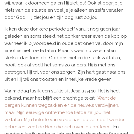
wij, waar ik doorheen ga en Hij ziet jou! Ook al begrijp je
niets van de situatie en voel je je alleen en zelfs verlaten
door God. Hij ziet jou en zijn oog rust op jou!
Ik ken deze donkere periode zelf vanuit nog geen jaar
geleden en soms steekt het donker weer even de kop op
wanneer ik bijvoorbeeld in oude patronen val door mijn
emoties niet toe te laten. Maar ik weet nu vele malen
sterker dan toen dat God ons niet in de steek zal laten,
nooit, ook al voelt het soms zo anders. Hij is met ons
bewogen, Hij wil voor ons zorgen, Zijn hart gaat naar ons
uit en Hij wil ons troosten en innerlijke vrede geven.
Vanmiddag las ik een stukje uit Jesaja 54:10. Het is heel
bekend, maar het blijft een prachtige tekst:
'Want de
bergen kunnen wegzakken en de heuvels verdwijnen,
maar Mijn eeuwige ontfermende liefde zal jou niet
verlaten. Mijn belofte van vrede aan jou zal nooit worden
gebroken, zegt de Here die zich over jou ontfermt'.
En