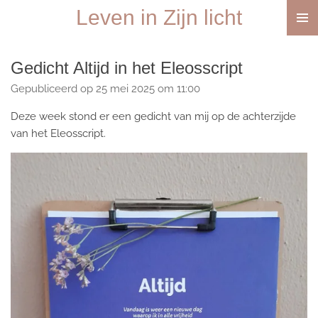
Leven in Zijn licht
Ga
direct
naar
Gedicht Altijd in het Eleosscript
de
hoofdinhoud
Gepubliceerd op 25 mei 2025 om 11:00
Deze week stond er een gedicht van mij op de achterzijde
van het Eleosscript.